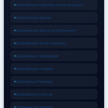
Дезинфекция квартиры после умершего
Дезинфекция офисов
Дезинфекция офиса после больного
Дезинфекция после умершего
Дезинфекция помещений
Дезинфекция складов
Дезинфекция больниц
Дезинфекция классов
Дезинфекция подвала