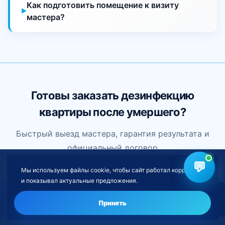
Как подготовить помещение к визиту
мастера?
Готовы заказать дезинфекцию
квартиры после умершего?
Быстрый выезд мастера, гарантия результата и
официальный договор
💬
Мы используем файлы cookie, чтобы сайт работал корректно
Оставить заявку
и показывал актуальные предложения.
Нужна дезинфекция после умершего?
Оставить заявку
Принять