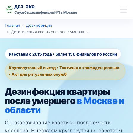
ДЕЗ-ЭКО
Служба дезинфекции №1 в Москве
скидку 10% на
Главная
Дезинфекция
Главная
первую обработку
Дезинфекция квартиры после умершего
Имя
Дезинсекция
Работаем с 2015 года • Более 150 филиалов по России
Дезинфекция
Телефон
Круглосуточный выезд • Тактично и конфиденциально
Дезодорация
• Акт для ритуальных служб
Оставить заявку со скидкой
Дезинфекция квартиры
Контакты
после умершего
в Москве и
области
Москва
Ваш город
Обеззараживание квартиры после смерти
человека. Выезжаем круглосуточно, работаем