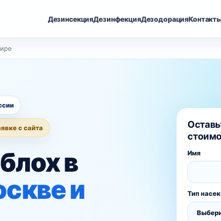
Дезинсекция
Дезинфекция
Дезодорация
Контакт
тире
ссии
Оставь
аявке с сайта
стоимо
блох в
Имя
оскве и
Тип насе