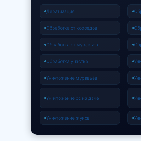
Дератизация
Об
Обработка от короедов
Об
Обработка от муравьёв
Об
Обработка участка
Ун
Уничтожение муравьёв
Ун
Уничтожение ос на даче
Ун
Уничтожение жуков
Ун