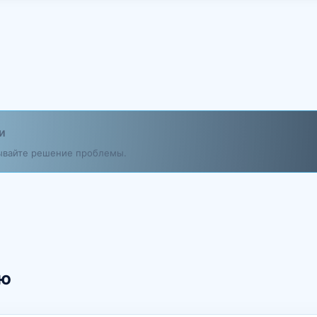
и
дывайте решение проблемы.
ию