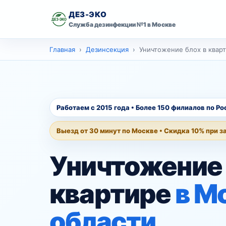
ДЕЗ-ЭКО
Служба дезинфекции №1 в Москве
скидку 10% на
Главная
первую обработку
Главная
Дезинсекция
Уничтожение блох в квар
Имя
Дезинсекция
Дезинфекция
Телефон
Работаем с 2015 года • Более 150 филиалов по Ро
Дезодорация
Выезд от 30 минут по Москве • Скидка 10% при з
Оставить заявку со скидкой
Контакты
Уничтожение 
Москва
Ваш город
квартире
в М
области