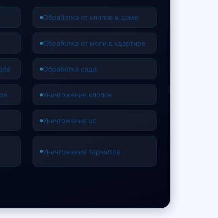
Обработка от клопов в доме
Обработка от моли в квартире
дов
Обработка сада
ре
Уничтожение клопов
Уничтожение ос
Уничтожение термитов