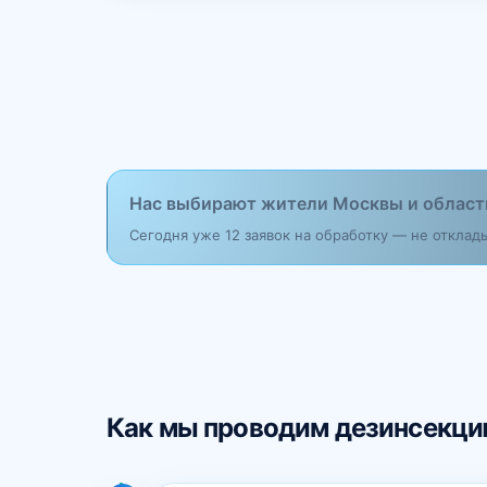
Нас выбирают жители Москвы и област
Сегодня уже 12 заявок на обработку — не откла
Как мы проводим дезинсекц