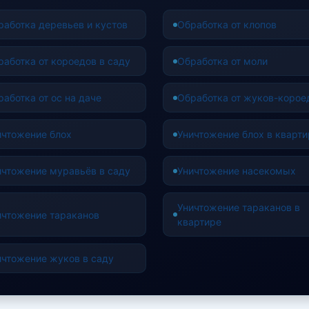
работка деревьев и кустов
Обработка от клопов
работка от короедов в саду
Обработка от моли
работка от ос на даче
Обработка от жуков-корое
ичтожение блох
Уничтожение блох в кварти
ичтожение муравьёв в саду
Уничтожение насекомых
Уничтожение тараканов в
ичтожение тараканов
квартире
ичтожение жуков в саду