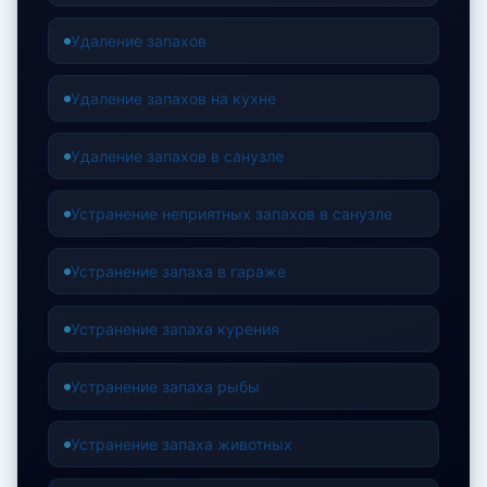
Удаление запахов
Удаление запахов на кухне
Удаление запахов в санузле
Устранение неприятных запахов в санузле
Устранение запаха в гараже
Устранение запаха курения
Устранение запаха рыбы
Устранение запаха животных