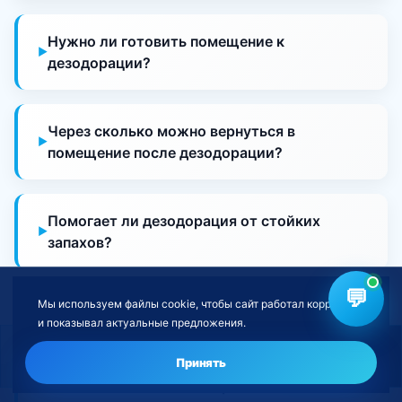
Нужно ли готовить помещение к
дезодорации?
Через сколько можно вернуться в
помещение после дезодорации?
Помогает ли дезодорация от стойких
запахов?
💬
Мы используем файлы cookie, чтобы сайт работал корректно
Можно ли находиться в помещении во
и показывал актуальные предложения.
время дезодорации?
Нужна дезодорация помещений?
Оставить заявку
Принять
Выезжаете ли вы в мой район?