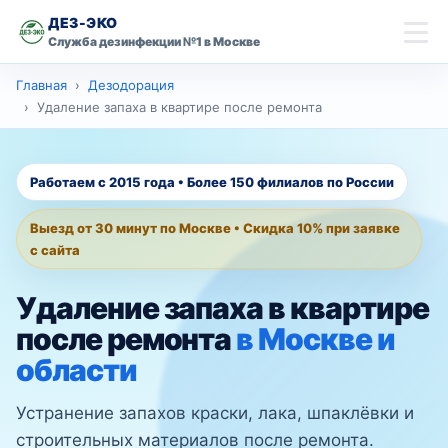
ДЕЗ-ЭКО
Служба дезинфекции №1 в Москве
скидку 10% на
Главная
Дезодорация
Главная
первую обработку
Удаление запаха в квартире после ремонта
Имя
Дезинсекция
Работаем с 2015 года • Более 150 филиалов по России
Дезинфекция
Телефон
Выезд от 30 минут по Москве • Скидка 10% при заявке
Дезодорация
с сайта
Оставить заявку со скидкой
Удаление запаха в квартире
Контакты
после ремонта
в Москве и
области
Москва
Ваш город
Устранение запахов краски, лака, шпаклёвки и
строительных материалов после ремонта.