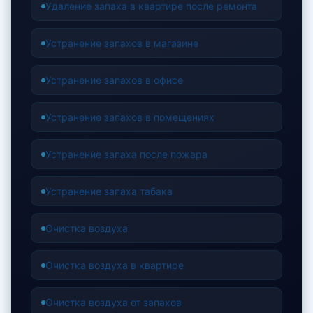
Удаление запаха в квартире после ремонта
Устранение запахов в магазине
Устранение запахов в офисе
Устранение запахов в помещениях
Устранение запаха после пожара
Устранение запаха табака
Очистка воздуха
Очистка воздуха в квартире
Очистка воздуха от запахов