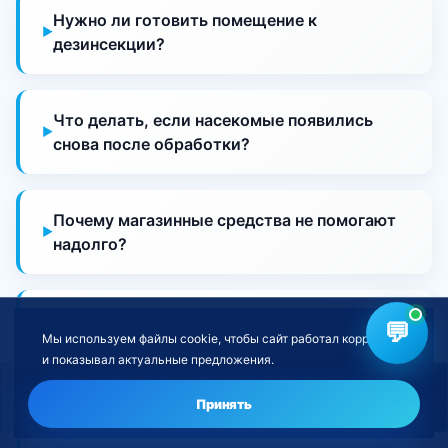
Нужно ли готовить помещение к
дезинсекции?
Что делать, если насекомые появились
снова после обработки?
Почему магазинные средства не помогают
надолго?
Можно ли находиться в квартире во время
💬
Мы используем файлы cookie, чтобы сайт работал корректно
дезинсекции?
и показывал актуальные предложения.
Нужна обработка от насекомых?
Оставить заявку
Выезжаете ли вы в мой район?
Принять