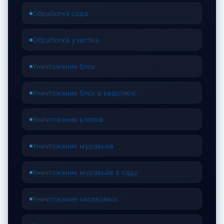
Обработка сада
Обработка участка
Уничтожение блох
Уничтожение блох в квартире
Уничтожение клопов
Уничтожение муравьёв
Уничтожение муравьёв в саду
Уничтожение насекомых