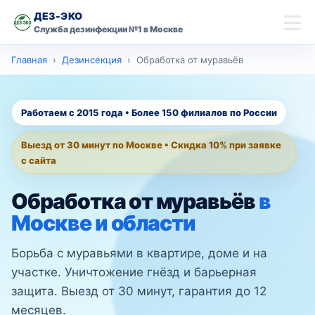
ДЕЗ-ЭКО
Служба дезинфекции №1 в Москве
скидку 10% на
Главная
Дезинсекция
Обработка от муравьёв
Главная
первую обработку
Имя
Дезинсекция
Работаем с 2015 года • Более 150 филиалов по России
Дезинфекция
Выезд от 30 минут по Москве • Скидка 10% при заявке
Телефон
с сайта
Дезодорация
Обработка от муравьёв
в
Оставить заявку со скидкой
Контакты
Москве и области
Борьба с муравьями в квартире, доме и на
Москва
Ваш город
участке. Уничтожение гнёзд и барьерная
защита. Выезд от 30 минут, гарантия до 12
месяцев.