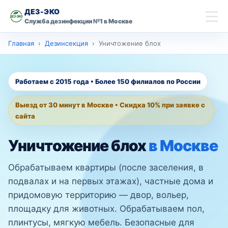
ДЕЗ-ЭКО
Служба дезинфекции №1 в Москве
скидку 10% на
Главная
Дезинсекция
Уничтожение блох
Главная
первую обработку
Имя
Дезинсекция
Работаем с 2015 года • Более 150 филиалов по России
Дезинфекция
Выезд от 30 минут в Москве • Скидка 10% при заявке с
Телефон
сайта
Дезодорация
Уничтожение блох
в Москве
Оставить заявку со скидкой
Контакты
Обрабатываем квартиры (после заселения, в
подвалах и на первых этажах), частные дома и
Москва
Ваш город
придомовую территорию — двор, вольер,
площадку для животных. Обрабатываем пол,
плинтусы, мягкую мебель. Безопасные для