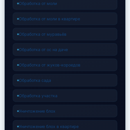
Обработка от моли
Обработка от моли в квартире
Обработка от муравьёв
Обработка от ос на даче
Обработка от жуков-короедов
Обработка сада
Обработка участка
Уничтожение блох
Уничтожение блох в квартире