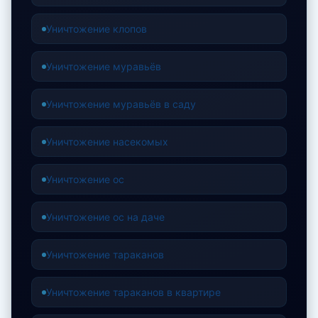
Уничтожение клопов
Уничтожение муравьёв
Уничтожение муравьёв в саду
Уничтожение насекомых
Уничтожение ос
Уничтожение ос на даче
Уничтожение тараканов
Уничтожение тараканов в квартире