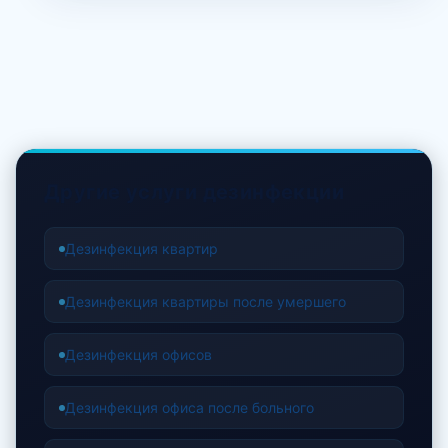
Другие услуги дезинфекции
Дезинфекция квартир
Дезинфекция квартиры после умершего
Дезинфекция офисов
Дезинфекция офиса после больного