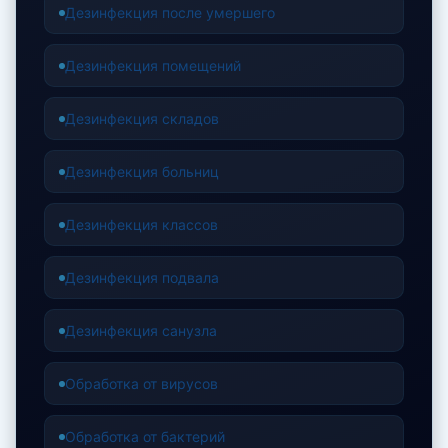
Дезинфекция после умершего
Дезинфекция помещений
Дезинфекция складов
Дезинфекция больниц
Дезинфекция классов
Дезинфекция подвала
Дезинфекция санузла
Обработка от вирусов
Обработка от бактерий