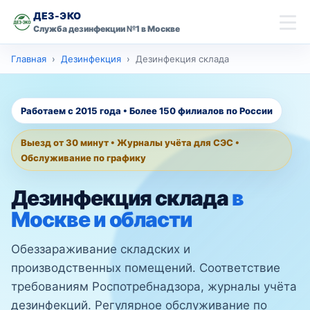
ДЕЗ-ЭКО
Служба дезинфекции №1 в Москве
скидку 10% на
Главная
Дезинфекция
Дезинфекция склада
Главная
первую обработку
Имя
Дезинсекция
Работаем с 2015 года • Более 150 филиалов по России
Дезинфекция
Выезд от 30 минут • Журналы учёта для СЭС •
Телефон
Обслуживание по графику
Дезодорация
Дезинфекция склада
в
Оставить заявку со скидкой
Контакты
Москве и области
Обеззараживание складских и
Москва
Ваш город
производственных помещений. Соответствие
требованиям Роспотребнадзора, журналы учёта
дезинфекций. Регулярное обслуживание по