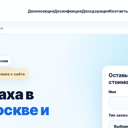
Дезинсекция
Дезинфекция
Дезодорация
Контакт
ре
ссии
аявке с сайта
Оставь
стоимо
аха в
Имя
оскве и
Тип запах