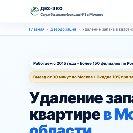
ДЕЗ-ЭКО
Служба дезинфекции №1 в Москве
скидку 10% на
Главная
первую обработку
Главная
Дезодорация
Удаление запаха в кварти
Имя
Дезинсекция
Дезинфекция
Телефон
Работаем с 2015 года • Более 150 филиалов по Ро
Дезодорация
Выезд от 30 минут по Москве • Скидка 10% при з
Оставить заявку со скидкой
Контакты
Удаление зап
Москва
Ваш город
квартире
в М
области