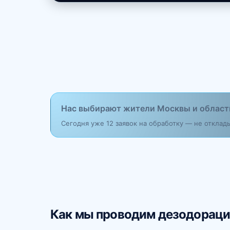
Нас выбирают жители Москвы и област
Сегодня уже 12 заявок на обработку — не откла
Как мы проводим дезодорац