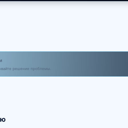
и
дывайте решение проблемы.
ию