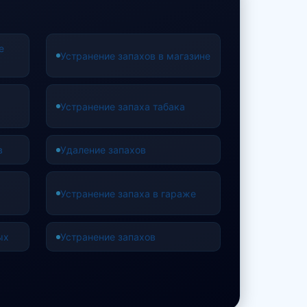
е
Устранение запахов в магазине
Устранение запаха табака
в
Удаление запахов
Устранение запаха в гараже
ых
Устранение запахов