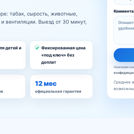
Коммента
ре: табак, сырость, животные,
 и вентиляции. Выезд от 30 минут,
ля детей и
Фиксированная цена
«под ключ» без
доплат
Нажимая кно
конфиденци
12 мес
Среднее в
возможны 
ов
официальная гарантия