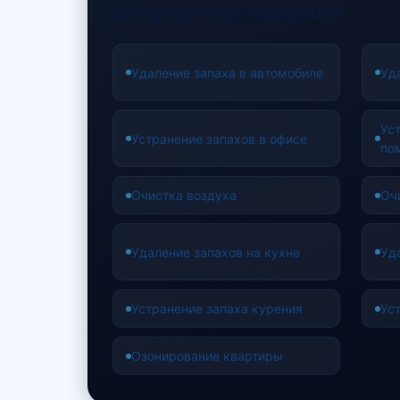
Все услуги дезодорации
Удаление запаха в автомобиле
Уд
Ус
Устранение запахов в офисе
по
Очистка воздуха
Оч
Удаление запахов на кухне
Уд
Устранение запаха курения
Ус
Озонирование квартиры