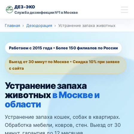
ДЕЗ-ЭКО
Служба дезинфекции №1 в Москве
скидку 10% на
Главная
Дезодорация
Устранение запаха животных
Главная
первую обработку
Имя
Дезинсекция
Работаем с 2015 года • Более 150 филиалов по России
Дезинфекция
Выезд от 30 минут по Москве • Скидка 10% при заявке
Телефон
с сайта
Дезодорация
Устранение запаха
Оставить заявку со скидкой
Контакты
животных
в Москве и
области
Москва
Ваш город
Устранение запаха кошек, собак в квартирах.
Обработка мебели, ковров, стен. Выезд от 30
минут, гарантия до 12 месяцев.