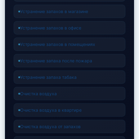
Устранение запахов в магазине
Устранение запахов в офисе
Устранение запахов в помещениях
Устранение запаха после пожара
Устранение запаха табака
Очистка воздуха
Очистка воздуха в квартире
Очистка воздуха от запахов