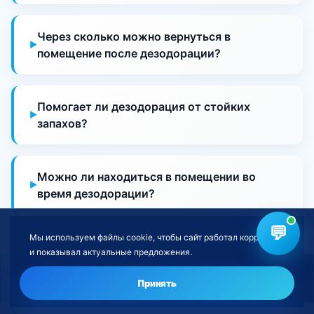
Через сколько можно вернуться в
помещение после дезодорации?
Помогает ли дезодорация от стойких
запахов?
Можно ли находиться в помещении во
время дезодорации?
💬
Выезжаете ли вы в мой район?
Мы используем файлы cookie, чтобы сайт работал корректно
и показывал актуальные предложения.
Как подготовить помещение к визиту
Нужна дезодорация помещений?
Оставить заявку
Принять
мастера?