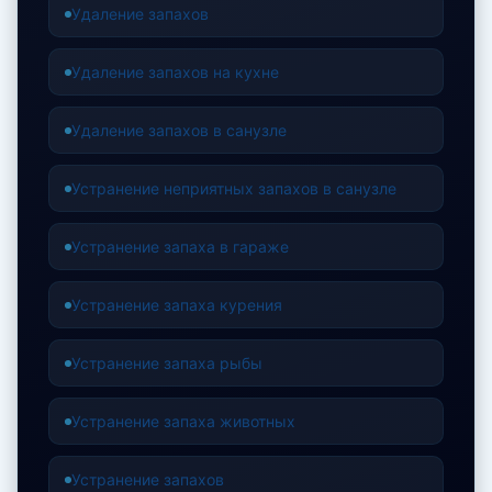
Удаление запахов
Удаление запахов на кухне
Удаление запахов в санузле
Устранение неприятных запахов в санузле
Устранение запаха в гараже
Устранение запаха курения
Устранение запаха рыбы
Устранение запаха животных
Устранение запахов